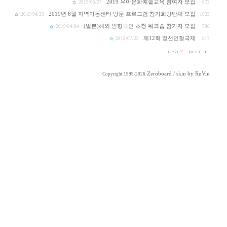
2019 유아문화예술교육 참여자 모집
2019/05/27
672
2019년 6월 지역아동센터 방문 프로그램 참가희망단체 모집
2019/04/23
1023
(일본)해외 인형극인 초청 워크숍 참가자 모집
2019/04/04
796
제12회 정선인형극제
2018/07/25
817
Zeroboard
/ skin by
RuVin
Copyright 1999-2026