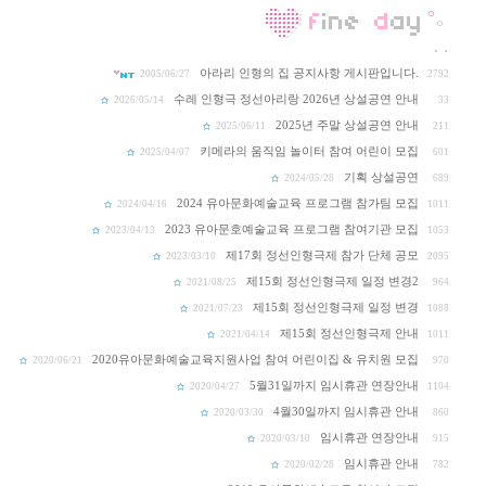
아라리 인형의 집 공지사항 게시판입니다.
2005/06/27
2792
수레 인형극 정선아리랑 2026년 상설공연 안내
2026/05/14
33
2025년 주말 상설공연 안내
2025/06/11
211
키메라의 움직임 놀이터 참여 어린이 모집
2025/04/07
601
기획 상설공연
2024/05/28
689
2024 유아문화예술교육 프로그램 참가팀 모집
2024/04/16
1011
2023 유아문호예술교육 프로그램 참여기관 모집
2023/04/13
1053
제17회 정선인형극제 참가 단체 공모
2023/03/10
2095
제15회 정선인형극제 일정 변경2
2021/08/25
964
제15회 정선인형극제 일정 변경
2021/07/23
1088
제15회 정선인형극제 안내
2021/04/14
1011
2020유아문화예술교육지원사업 참여 어린이집 & 유치원 모집
2020/06/21
970
5월31일까지 임시휴관 연장안내
2020/04/27
1104
4월30일까지 임시휴관 안내
2020/03/30
860
임시휴관 연장안내
2020/03/10
915
임시휴관 안내
2020/02/28
782