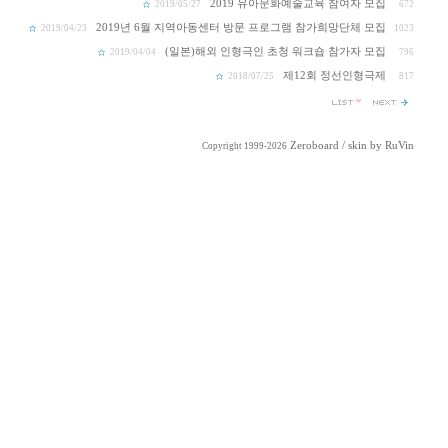
2019 유아문화예술교육 참여자 모집
2019/05/27
672
2019년 6월 지역아동센터 방문 프로그램 참가희망단체 모집
2019/04/23
1023
(일본)해외 인형극인 초청 워크숍 참가자 모집
2019/04/04
796
제12회 정선인형극제
2018/07/25
817
Zeroboard
/ skin by
RuVin
Copyright 1999-2026