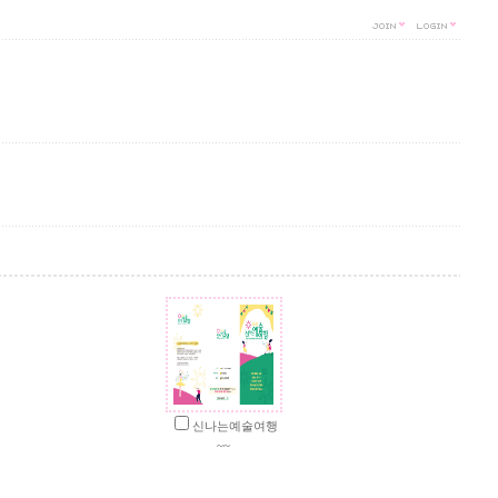
신나는예술여행
~~