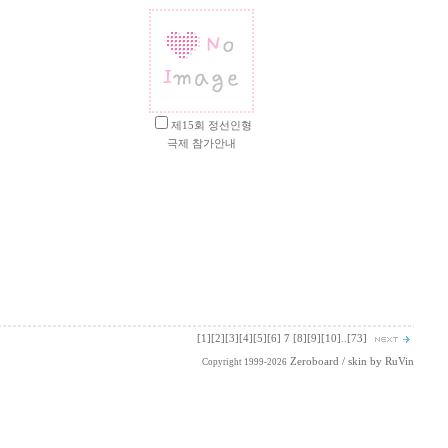
제15회 정선인형
극제 참가안내
[1]
[2]
[3]
[4]
[5]
[6]
7
[8]
[9]
[10]
..
[73]
Zeroboard
/ skin by
RuVin
Copyright 1999-2026