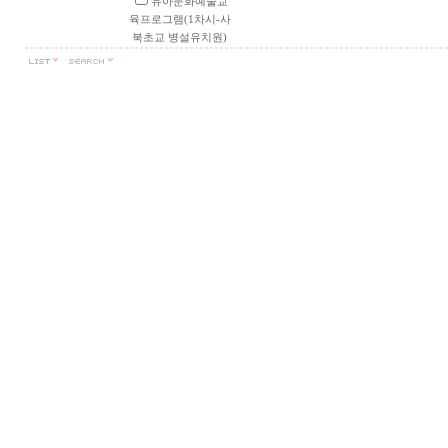
유아문화예술교
육프로그램(1차시-사
북초교 병설유치원)