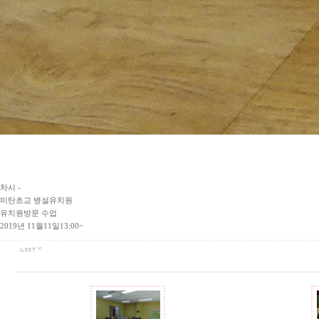
차시 -
미탄초교 병설유치원
유치원방문 수업
2019년 11월11일13:00~