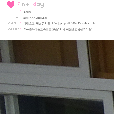
arari
http://www.arari.net
미탄초교_병설유치원_2차시.jpg (4.49 MB)
, Download : 24
유아문화예술교육프로그램(2차시-미탄초교병설유치원)