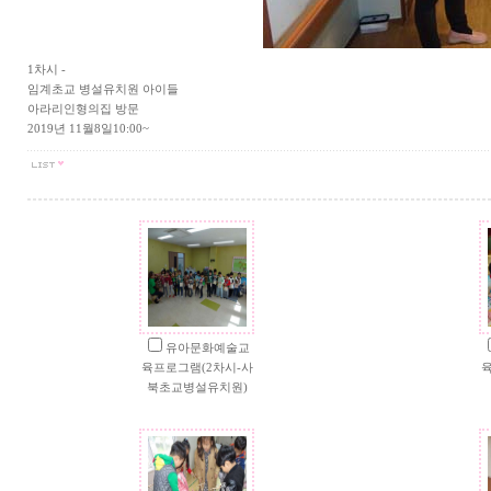
1차시 -
임계초교 병설유치원 아이들
아라리인형의집 방문
2019년 11월8일10:00~
유아문화예술교
육프로그램(2차시-사
육
북초교병설유치원)