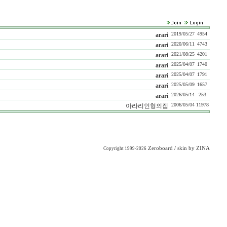
2019/05/27
4954
arari
2020/06/11
4743
arari
2021/08/25
4201
arari
2025/04/07
1740
arari
2025/04/07
1791
arari
2025/05/09
1657
arari
2026/05/14
253
arari
2006/05/04
11978
아라리인형의집
Zeroboard
/ skin by
ZINA
Copyright 1999-2026