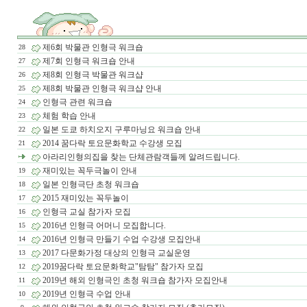
제6회 박물관 인형극 워크숍
28
제7회 인형극 워크숍 안내
27
제8회 인형극 박물관 워크샵
26
제8회 박물관 인형극 워크샵 안내
25
인형극 관련 워크숍
24
체험 학습 안내
23
일본 도쿄 하치오지 구루마닝요 워크숍 안내
22
2014 꿈다락 토요문화학교 수강생 모집
21
아라리인형의집을 찾는 단체관람객들께 알려드립니다.
재미있는 꼭두극놀이 안내
19
일본 인형극단 초청 워크숍
18
2015 재미있는 꼭두놀이
17
인형극 교실 참가자 모집
16
2016년 인형극 어머니 모집합니다.
15
2016년 인형극 만들기 수업 수강생 모집안내
14
2017 다문화가정 대상의 인형극 교실운영
13
2019꿈다락 토요문화학교"탐탐" 참가자 모집
12
2019년 해외 인형극인 초청 워크숍 참가자 모집안내
11
2019년 인형극 수업 안내
10