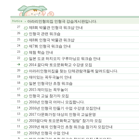
아라리인형의집 인형극 강습게시판입니다.
27
제8회 박물관 인형극 워크샵 안내
26
인형극 관련 워크숍
25
제8회 인형극 박물관 워크샵
24
제7회 인형극 워크숍 안내
23
체험 학습 안내
22
일본 도쿄 하치오지 구루마닝요 워크숍 안내
2014 꿈다락 토요문화학교 수강생 모집
20
아라리인형의집을 찾는 단체관람객들께 알려드립니다.
19
재미있는 꼭두극놀이 안내
18
일본 인형극단 초청 워크숍
17
2015 재미있는 꼭두놀이
16
인형극 교실 참가자 모집
15
2016년 인형극 어머니 모집합니다.
14
2016년 인형극 만들기 수업 수강생 모집안내
13
2017 다문화가정 대상의 인형극 교실운영
12
2019꿈다락 토요문화학교"탐탐" 참가자 모집
11
2019년 해외 인형극인 초청 워크숍 참가자 모집안내
10
2019년 인형극 수업 안내
9