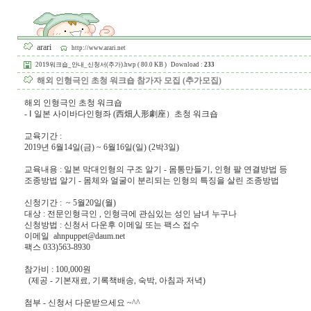
arari
http://www.arari.net
2019워크숍_안내_신청서(추가).hwp ( 80.0 KB ) Download :
233
해외 인형극인 초청 워크숍 참가자 모집 (추가모집)
해외 인형극인 초청 워크숍
- Ⅰ 일본 사이바다인형좌 (西畑人形劇座）초청 워크숍
교육기간 :
2019년 6월14일(금) ~ 6월16일(일) (2박3일)
교육내용 : 일본 막대인형의 구조 알기 - 몸통만들기, 인형 팔 연결방법 등
조종방법 알기 - 몸체와 얼굴이 분리되는 인형의 특징을 살린 조종방법
신청기간 : ~ 5월20일(월)
대상 : 전문인형극인 , 인형극에 관심있는 성인 남녀 누구나
신청방법 : 신청서 다운후 이메일 또는 팩스 접수
이메일 ahnpuppet@daum.net
팩스 033)563-8930
참가비 : 100,000원
(제공 - 기본재료, 기록책배송, 숙박, 아침과 저녁)
첨부 - 신청서 다운받으세요 ~^^